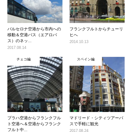
バルセロナ空港から市内への
フランクフルトからチューリ
移動＆空港バス（エアロバ
ヒへ
ス）のネッ...
2014.10.13
2017.08.14
チェコ編
スペイン編
プラハ空港からフランクフル
マドリード・シティツアーバ
ト空港へ＆空港からフランク
スで手軽に観光
フルト中...
2017.08.24