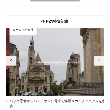
今月の特集記事
ヨーロッパ旅行


ラウ
パリ市庁舎からパンテオンに電車で移動＆カルチェラタンを散
パ
歩
で..