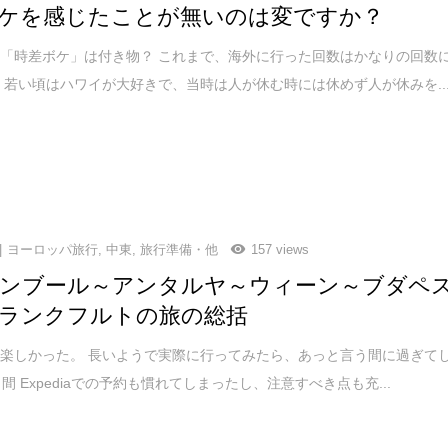
ケを感じたことが無いのは変ですか？
「時差ボケ」は付き物？ これまで、海外に行った回数はかなりの回数
 若い頃はハワイが大好きで、当時は人が休む時には休めず人が休みを..
ヨーロッパ旅行
,
中東
,
旅行準備・他
157 views
ンブール～アンタルヤ～ウィーン～ブダペ
ランクフルトの旅の総括
楽しかった。 長いようで実際に行ってみたら、あっと言う間に過ぎて
間 Expediaでの予約も慣れてしまったし、注意すべき点も充...