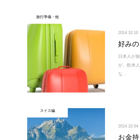
旅行準備・他
2014.10.10
好みの
日本人が
が、欧米人
な...
スイス編
2014.10.04
お金持