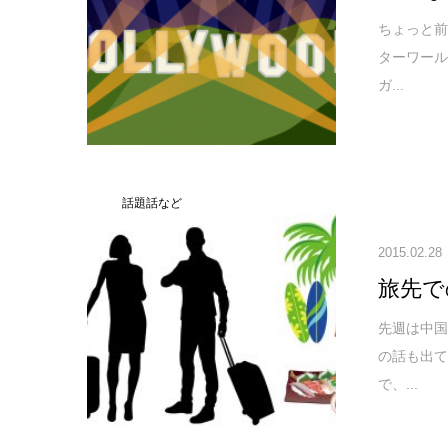
ちょっと前
ターワー
ガ...
話題話など
2015.02.28
旅先で
先週は中
の話も出て
で、...