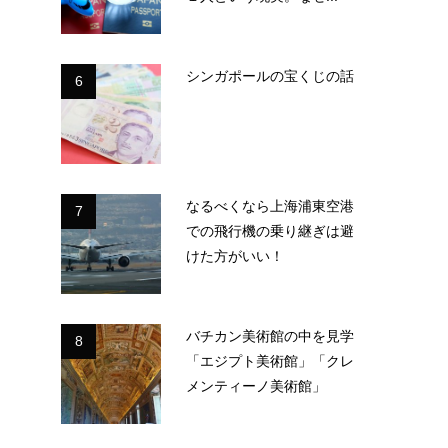
羊
金
シンガポールの宝くじの話
6
なるべくなら上海浦東空港
7
での飛行機の乗り継ぎは避
けた方がいい！
は
バチカン美術館の中を見学
8
「エジプト美術館」「クレ
メンティーノ美術館」