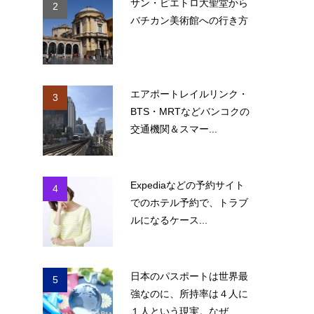
サン・ピエトロ大聖堂から
2
バチカン美術館への行き方
エアポートレイルリンク・
3
BTS・MRTなどバンコクの
だ
交通機関＆スマー...
Expediaなどの予約サイト
4
でのホテル予約で、トラブ
ルになるケース...
日本のパスポートは世界最
5
強なのに、所持率は４人に
１人という現実。なぜ...