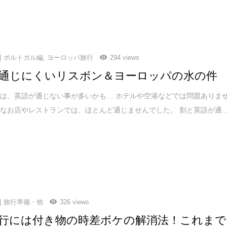
ポルトガル編
,
ヨーロッパ旅行
294 views
通じにくいリスボン＆ヨーロッパの水の件
は、英語が通じない事が多いかも… ホテルや空港などでは問題ありま
なお店やレストランでは、ほとんど通じませんでした。 割と英語が通..
旅行準備・他
326 views
行には付き物の時差ボケの解消法！これまで