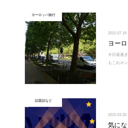
ヨーロッパ旅行
2015.07.19
ヨーロ
今日昼過ぎ
もこれホン
話題話など
2015.03.20
気にな