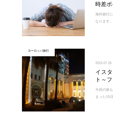
時差ボ
海外旅行に
なります。
ヨーロッパ旅行
2015.07.26
イスタ
ト～フ
今回の旅も
まった15日