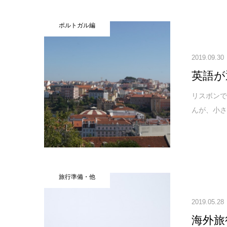
ポルトガル編
2019.09.30
英語が
リスボンで
んが、小さ
旅行準備・他
2019.05.28
海外旅