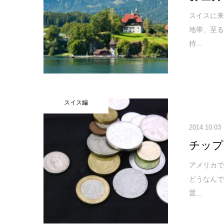
スイスに
地帯、至
持...
スイス編
2014.10.03
チップ
アメリカ
どうなんで
置...