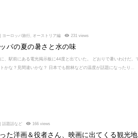
ヨーロッパ旅行
,
オーストリア編
231 views
ッパの夏の暑さと水の味
に、駅前にある電光掲示板に44度と出ていた。 どおりで暑いわけだ。
トかな？見間違いかな？ 日本でも館林などの温度が話題になったり...
話題話など
166 views
った洋画＆役者さん、映画に出てくる観光地