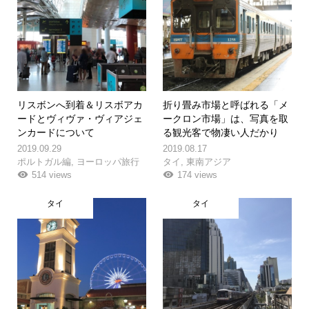
リスボンへ到着＆リスボアカ
折り畳み市場と呼ばれる「メ
ードとヴィヴァ・ヴィアジェ
ークロン市場」は、写真を取
ンカードについて
る観光客で物凄い人だかり
2019.09.29
2019.08.17
ポルトガル編
,
ヨーロッパ旅行
タイ
,
東南アジア
514 views
174 views
タイ
タイ