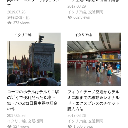
て
2017.08.29
イタリア編
,
交通機関
2019.07.26
662 views
旅行準備・他
373 views
イタリア編
イタリア編
ローマのホテルはテルミニ駅
フィウミチーノ空港からテル
の近くで便利だった＆地下
ミニ駅までの移動＆レオナル
鉄・バスの1日乗車券や罰金
ド・エクスプレスのチケット
の件
購入方法
2017.08.26
2017.08.26
イタリア編
,
交通機関
イタリア編
,
交通機関
327 views
1,585 views