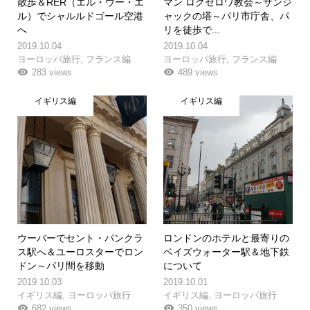
散歩＆RER（エル・ウー・エ
マン ロクセロワ教会～サンジ
ル）でシャルルドゴール空港
ャックの塔～パリ市庁舎、パ
へ
リを徒歩で...
2019.10.04
2019.10.04
ヨーロッパ旅行
,
フランス編
ヨーロッパ旅行
,
フランス編
283 views
489 views
イギリス編
イギリス編
ウーバーでセント・パンクラ
ロンドンのホテルと最寄りの
ス駅へ＆ユーロスターでロン
ベイズウォーター駅＆地下鉄
ドン～パリ間を移動
について
2019.10.03
2019.10.01
イギリス編
,
ヨーロッパ旅行
イギリス編
,
ヨーロッパ旅行
682 views
350 views