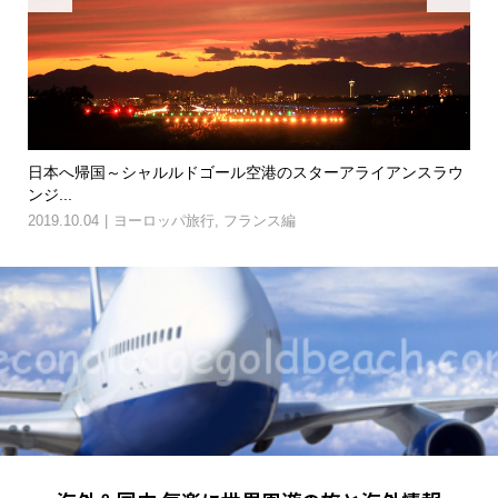
のフ
日本へ帰国～シャルルドゴール空港のスターアライアンスラウ
パ
ンジ...
歩
2019.10.04
ヨーロッパ旅行
,
フランス編
201