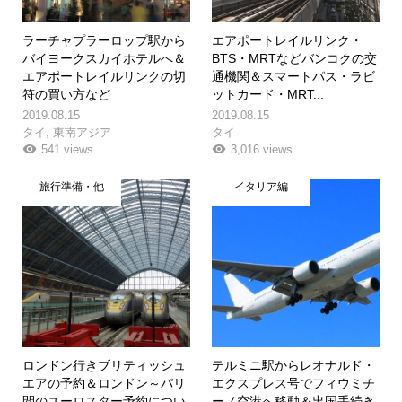
ラーチャプラーロップ駅から
エアポートレイルリンク・
バイヨークスカイホテルへ＆
BTS・MRTなどバンコクの交
エアポートレイルリンクの切
通機関＆スマートパス・ラビ
符の買い方など
ットカード・MRT...
2019.08.15
2019.08.15
タイ
,
東南アジア
タイ
541 views
3,016 views
旅行準備・他
イタリア編
ロンドン行きブリティッシュ
テルミニ駅からレオナルド・
エアの予約＆ロンドン～パリ
エクスプレス号でフィウミチ
間のユーロスター予約につい
ーノ空港へ移動＆出国手続き