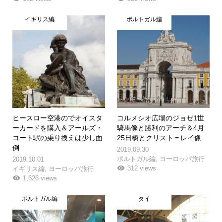
イギリス編
ポルトガル編
ヒースロー空港のでオイスタ
コルメシオ広場のジョゼ1世
ーカードを購入＆アールズ・
騎馬像と勝利のアーチ＆4月
コート駅の乗り換えは少し面
25日橋とクリスト＝レイ像
倒
2019.09.30
ポルトガル編
,
ヨーロッパ旅行
2019.10.01
312 views
イギリス編
,
ヨーロッパ旅行
1,626 views
ポルトガル編
タイ