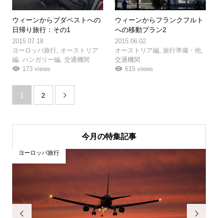
ウィーンからブダペストへの
ウィーンからフランクフルト
日帰り旅行：その1
への移動プラン2
2015.07.18
2015.06.02
ヨーロッパ旅行
,
オーストリア
オーストリア編
,
旅行準備・他
,
編
,
ハンガリー編
,
交通機関
交通機関
173 views
615 views
1
2

今月の特集記事
ヨーロッパ旅行

