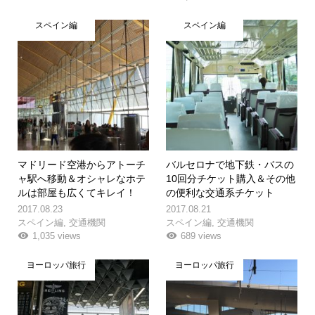
スペイン編
スペイン編
マドリード空港からアトーチ
バルセロナで地下鉄・バスの
ャ駅へ移動＆オシャレなホテ
10回分チケット購入＆その他
ルは部屋も広くてキレイ！
の便利な交通系チケット
2017.08.23
2017.08.21
スペイン編
,
交通機関
スペイン編
,
交通機関
1,035 views
689 views
ヨーロッパ旅行
ヨーロッパ旅行