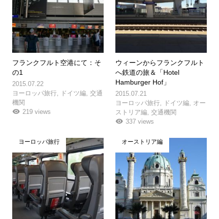
フランクフルト空港にて：そ
ウィーンからフランクフルト
の1
へ鉄道の旅＆「Hotel
Hamburger Hof」
2015.07.22
ヨーロッパ旅行
,
ドイツ編
,
交通
2015.07.21
機関
ヨーロッパ旅行
,
ドイツ編
,
オー
219 views
ストリア編
,
交通機関
337 views
ヨーロッパ旅行
オーストリア編