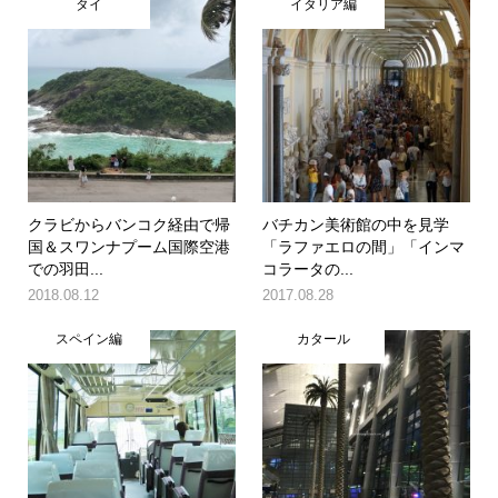
タイ
イタリア編
クラビからバンコク経由で帰
バチカン美術館の中を見学
国＆スワンナプーム国際空港
「ラファエロの間」「インマ
での羽田...
コラータの...
2018.08.12
2017.08.28
スペイン編
カタール