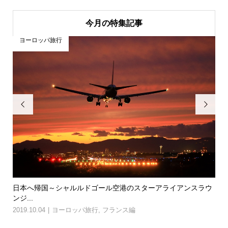
今月の特集記事
ヨーロッパ旅行


アンスラウ
パリ市庁舎からパンテオンに電車で移動＆カルチェラタン
歩
2019.10.04
ヨーロッパ旅行
,
フランス編