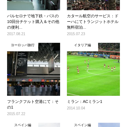
バルセロナで地下鉄・バスの
カタール航空のサービス：ド
10回分チケット購入＆その他
ーハにてトランジットホテル
の便利...
無料宿泊...
2017.08.21
2015.07.23
ヨーロッパ旅行
イタリア編
フランクフルト空港にて：そ
ミラン：ACミラン1
の1
2014.10.04
2015.07.22
スペイン編
スペイン編