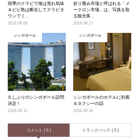
雨季のクラビで海は荒れ気味
折り畳み市場と呼ばれる「メ
＆ピピ島は断念してクラビタ
ークロン市場」は、写真を取
ウンでミ...
る観光客...
2018.08.06
2019.08.17
シンガポール
シンガポール
久しぶりのシンガポール訪問
シンガポールのホテルに到着
決定！
＆タクシーの話
2016.05.12
2016.08.16
コメント ( 0 )
トラックバック ( 0 )