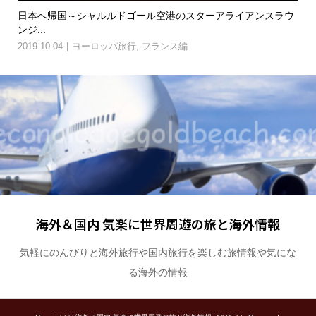
のフ
日本へ帰国～シャルルドゴール空港のスターアライアンスラウ
パ
ンジ...
歩
2019.10.04
ヨーロッパ旅行
,
フランス編
201
海外＆国内 気楽に世界周遊の旅と海外情報
気軽にのんびりと海外旅行や国内旅行を楽しむ旅情報や気にな
る海外の情報