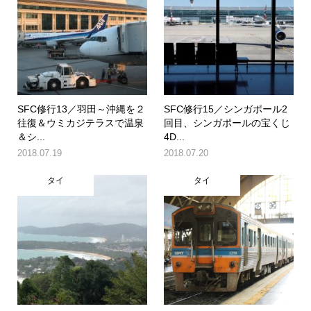
SFC修行13／羽田～沖縄を２
SFC修行15／シンガポール2
往復＆ウミカジテラスで温泉
回目、シンガポールの宝くじ
＆シ...
4D...
2018.07.19
2018.07.20
タイ
タイ