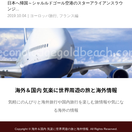
ラウ
パリ市庁舎からパンテオンに電車で移動＆カルチェラタンを散
パ
歩
で..
2019.10.04
ヨーロッパ旅行
,
フランス編
201
海外＆国内 気楽に世界周遊の旅と海外情報
気軽にのんびりと海外旅行や国内旅行を楽しむ旅情報や気にな
る海外の情報
Copyright ©
海外＆国内 気楽に世界周遊の旅と海外情報. All Rights Reserved.