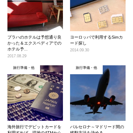
プラハのホテルは予想通り良
ヨーロッパで利用するSimカ
かった＆エクスペディアでの
ード探し
ホテル予...
2014.09.30
2017.08.29
旅行準備・他
旅行準備・他
海外旅行でデビットカードを
バルセロナ～マドリード間の
利用すれば、現地のATMから
移動方法を決める