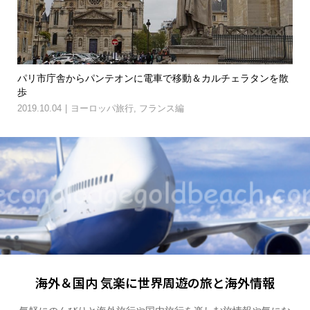
ラウ
パリ市庁舎からパンテオンに電車で移動＆カルチェラタンを散
パ
歩
で..
2019.10.04
ヨーロッパ旅行
,
フランス編
201
海外＆国内 気楽に世界周遊の旅と海外情報