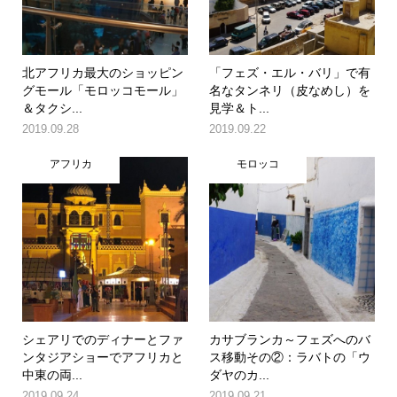
北アフリカ最大のショッピン
「フェズ・エル・バリ」で有
グモール「モロッコモール」
名なタンネリ（皮なめし）を
＆タクシ...
見学＆ト...
2019.09.28
2019.09.22
アフリカ
モロッコ
シェアリでのディナーとファ
カサブランカ～フェズへのバ
ンタジアショーでアフリカと
ス移動その②：ラバトの「ウ
中東の両...
ダヤのカ...
2019.09.24
2019.09.21