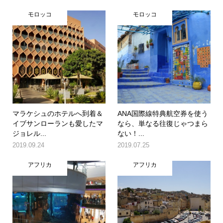
モロッコ
モロッコ
マラケシュのホテルへ到着＆
ANA国際線特典航空券を使う
イブサンローランも愛したマ
なら、単なる往復じゃつまら
ジョレル...
ない！...
2019.09.24
2019.07.25
アフリカ
アフリカ