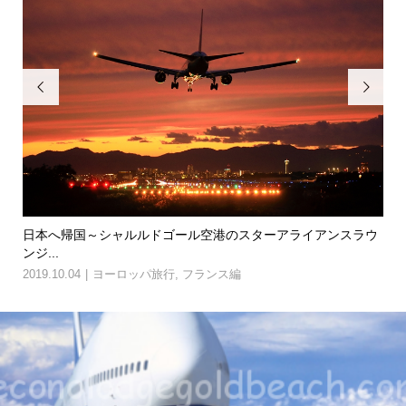


ライアンスラウ
パリ市庁舎からパンテオンに電車で移動＆カルチェラタ
歩
2019.10.04
ヨーロッパ旅行
,
フランス編