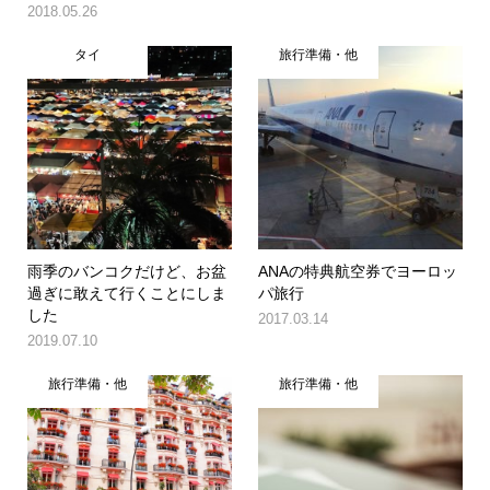
2018.05.26
タイ
旅行準備・他
雨季のバンコクだけど、お盆
ANAの特典航空券でヨーロッ
過ぎに敢えて行くことにしま
パ旅行
した
2017.03.14
2019.07.10
旅行準備・他
旅行準備・他