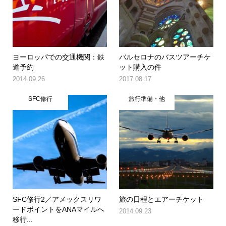
ヨーロッパでの交通機関：鉄
バルセロナのバスツアーチケ
道予約
ット購入の件
2014.09.26
2017.08.17
SFC修行
旅行準備・他
SFC修行2／アメックスリワ
旅の日程とエアーチケット
ードポイントをANAマイルへ
2014.09.23
移行...